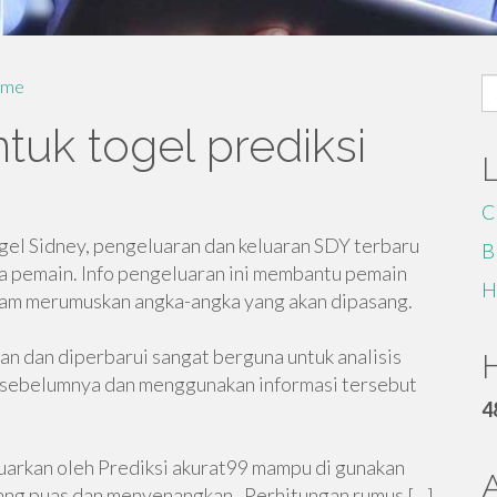
S
me
fo
tuk togel prediksi
C
gel Sidney, pengeluaran dan keluaran SDY terbaru
B
ra pemain. Info pengeluaran ini membantu pemain
H
alam merumuskan angka-angka yang akan dipasang.
pan dan diperbarui sangat berguna untuk analisis
H
an sebelumnya dan menggunakan informasi tersebut
4
luarkan oleh Prediksi akurat99 mampu di gunakan
ng puas dan menyenangkan . Perhitungan rumus […]