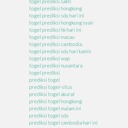
togel prediksi sakti
togel prediksi hongkong
togel prediksi sdy hari ini
togel prediksi hongkong syair
togel prediksi hk hari ini
togel prediksi macau
togel prediksi cambodia
togel prediksi sdy hari kamis
togel prediksi wap
togel prediksi nusantara
togel prediksi
prediksi togel
prediksi togel-situs
prediksi togel akurat
prediksi togel hongkong
prediksi togel malam ini
prediksi togel sdy
prediksi togel cambodia hari ini