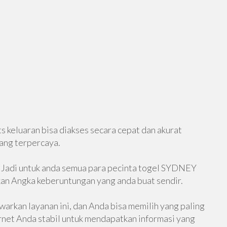
s keluaran bisa diakses secara cepat dan akurat
yang terpercaya.
t. Jadi untuk anda semua para pecinta togel SYDNEY
an Angka keberuntungan yang anda buat sendir.
arkan layanan ini, dan Anda bisa memilih yang paling
ternet Anda stabil untuk mendapatkan informasi yang