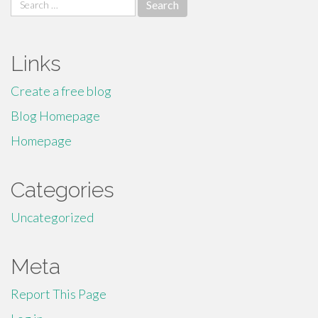
Search
for:
Links
Create a free blog
Blog Homepage
Homepage
Categories
Uncategorized
Meta
Report This Page